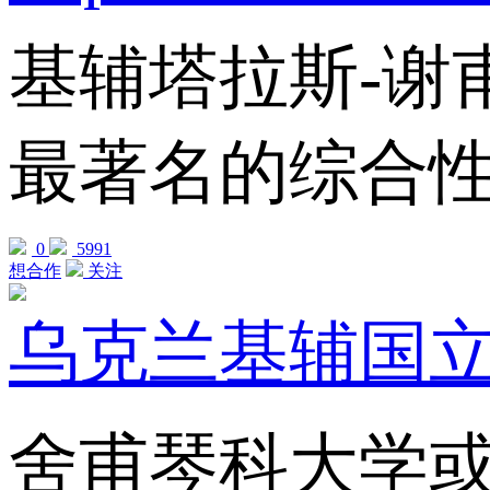
基辅塔拉斯-谢
最著名的综合性
0
5991
想合作
关注
乌克兰基辅国
舍甫琴科大学或