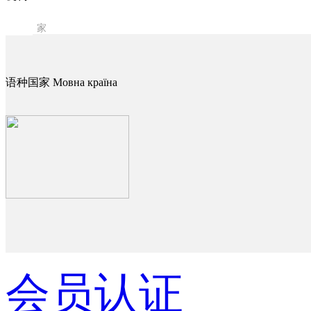
11
家
语种国家 Мовна країна
会员认证