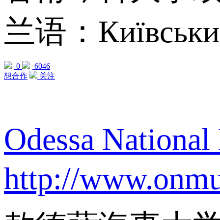
兰语：Київський
0
6046
想合作
关注
Odessa Nation
http://www.onmu