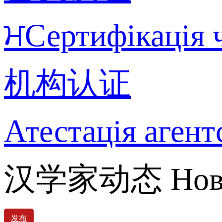
ਮСертифікація 
机构认证
Атестація агент
汉学家动态 Новин
发布