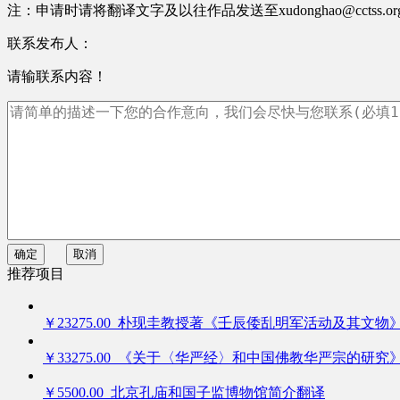
注：申请时请将翻译文字及以往作品发送至xudonghao@cctss.
联系发布人：
请输联系内容！
确定
取消
推荐项目
￥23275.00 朴现圭教授著《壬辰倭乱明军活动及其文物
￥33275.00 《关于〈华严经〉和中国佛教华严宗的研究
￥5500.00 北京孔庙和国子监博物馆简介翻译