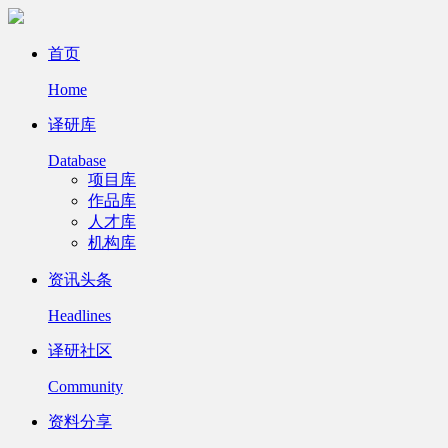
首页
Home
译研库
Database
项目库
作品库
人才库
机构库
资讯头条
Headlines
译研社区
Community
资料分享