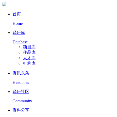
首页
Home
译研库
Database
项目库
作品库
人才库
机构库
资讯头条
Headlines
译研社区
Community
资料分享