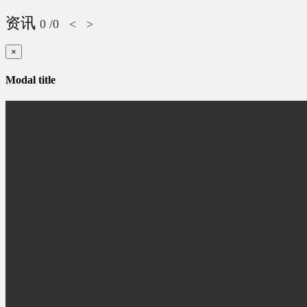
资讯
0
/0
<
>
×
Modal title