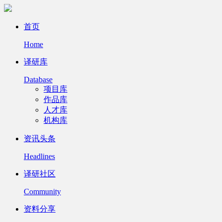
首页
Home
译研库
Database
项目库
作品库
人才库
机构库
资讯头条
Headlines
译研社区
Community
资料分享