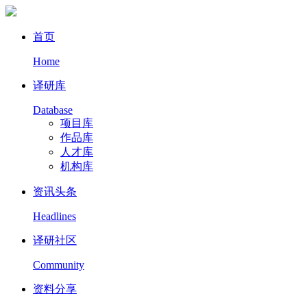
首页
Home
译研库
Database
项目库
作品库
人才库
机构库
资讯头条
Headlines
译研社区
Community
资料分享