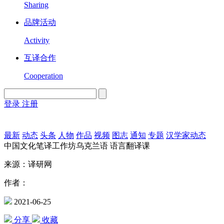
Sharing
品牌活动
Activity
互译合作
Cooperation
登录
注册
English
Version
最新
动态
头条
人物
作品
视频
图志
通知
专题
汉学家动态
中国文化笔译工作坊乌克兰语 语言翻译课
来源：译研网
作者：
2021-06-25
分享
收藏