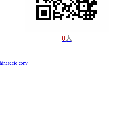
0
人
.chinesecio.com/