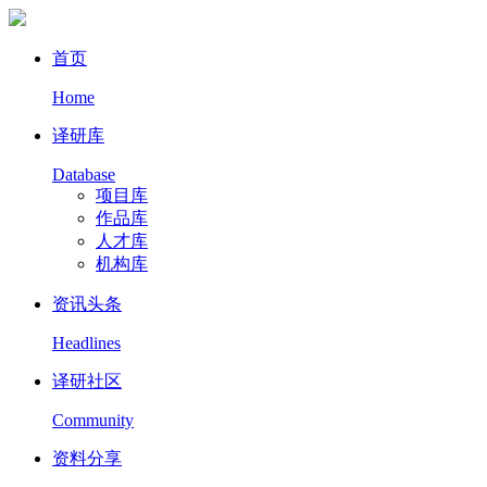
首页
Home
译研库
Database
项目库
作品库
人才库
机构库
资讯头条
Headlines
译研社区
Community
资料分享