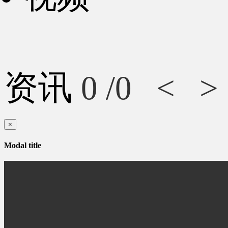
资讯
0
/0
<
>
×
Modal title