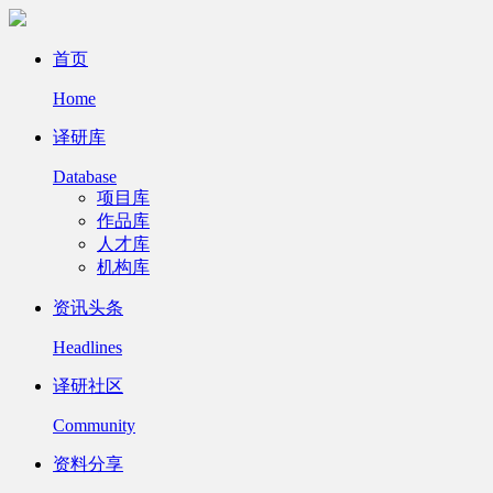
首页
Home
译研库
Database
项目库
作品库
人才库
机构库
资讯头条
Headlines
译研社区
Community
资料分享