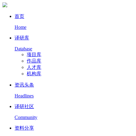
首页
Home
译研库
Database
项目库
作品库
人才库
机构库
资讯头条
Headlines
译研社区
Community
资料分享