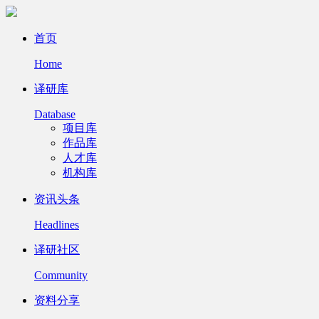
首页
Home
译研库
Database
项目库
作品库
人才库
机构库
资讯头条
Headlines
译研社区
Community
资料分享