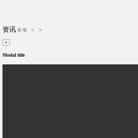
资讯
0
/0
<
>
×
Modal title