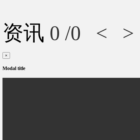
资讯
0
/0
<
>
×
Modal title