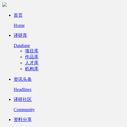
首页
Home
译研库
Database
项目库
作品库
人才库
机构库
资讯头条
Headlines
译研社区
Community
资料分享