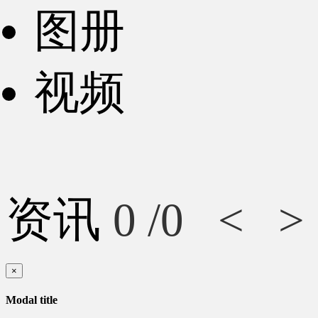
图册
视频
资讯
0
/0
<
>
×
Modal title