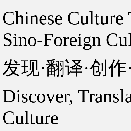
Chinese Culture 
Sino-Foreign Cul
发现·翻译·创
Discover, Transl
Culture