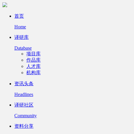
首页
Home
译研库
Database
项目库
作品库
人才库
机构库
资讯头条
Headlines
译研社区
Community
资料分享