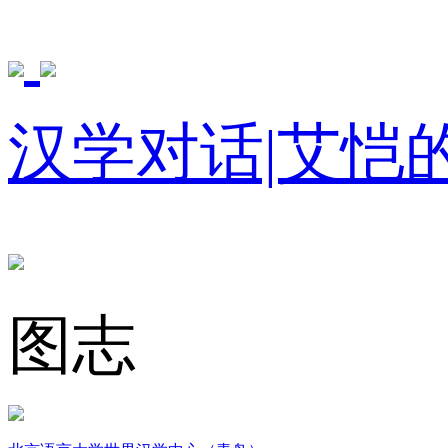
汉学对话|艾恺
图志