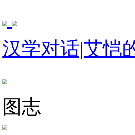
汉学对话|艾恺
图志