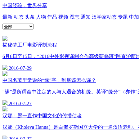
中国经验，世界分享
最新
动态
头条
人物
作品
视频
图志
通知
汉学家动态
专题
中加
揭秘梦工厂电影译制流程
6月6日至15日，“2016中外影视译制合作高级研修班”跨
2016-07-29
中国名著里常说的“缘”字，到底该怎么译？
“缘”是所谓命中注定的人与人遇合的机缘。英译“缘分”（亦作“天缘”）以及“
2016-07-27
汉娜：愿一直作中国文化的传播使者
汉娜（Kholeva Hanna）是白俄罗斯国立大学的一名汉
2016-07-27