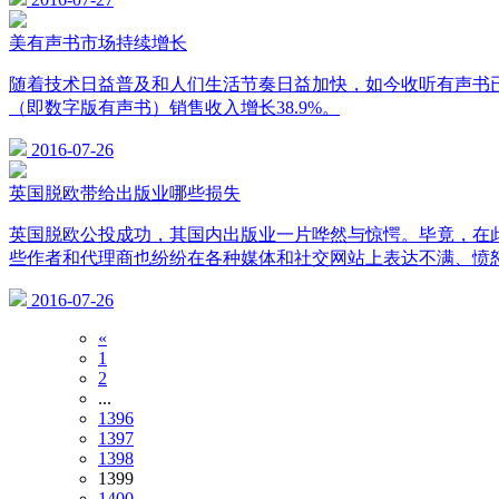
美有声书市场持续增长
随着技术日益普及和人们生活节奏日益加快，如今收听有声书已经
（即数字版有声书）销售收入增长38.9%。
2016-07-26
英国脱欧带给出版业哪些损失
英国脱欧公投成功，其国内出版业一片哗然与惊愕。毕竟，在
些作者和代理商也纷纷在各种媒体和社交网站上表达不满、愤
2016-07-26
«
1
2
...
1396
1397
1398
1399
1400