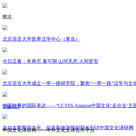
图志
北京语言大学世界汉学中心（青岛）
今日立春：冬将尽 春可期 山河无恙 人间皆安
北京语言大学成立一带一路研究院，聚焦“一带一路”汉学与文
中国故事的国际表达——“CCTSS-Amazon中国文化‘走出去’
旧版入口
关于我们
吉尔吉斯斯坦文化、信息和旅游部副部长到访中国文化译研网
中国文化译研网——中外文化互译合作平台