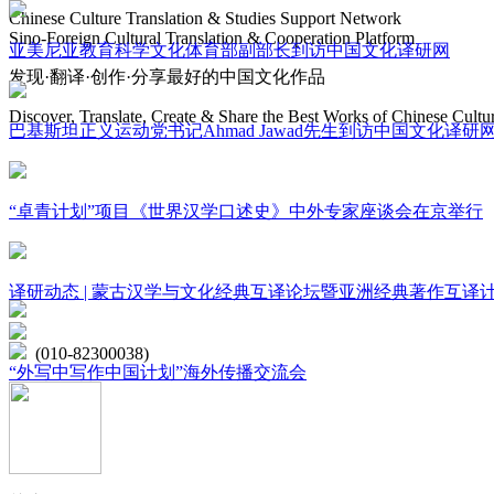
Chinese Culture Translation & Studies Support Network
Sino-Foreign Cultural Translation & Cooperation Platform
亚美尼亚教育科学文化体育部副部长到访中国文化译研网
发现·翻译·创作·分享最好的中国文化作品
Discover, Translate, Create & Share the Best Works of Chinese Cultu
巴基斯坦正义运动党书记Ahmad Jawad先生到访中国文化译研
网站地图
“卓青计划”项目《世界汉学口述史》中外专家座谈会在京举行
微博
联系我们
译研动态 | 蒙古汉学与文化经典互译论坛暨亚洲经典著作互译
北京市海淀区学院路15号综合楼A座6层
(010-82300038)
“外写中写作中国计划”海外传播交流会