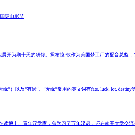
国际电影节
京沪两地展开为期十天的研修。黛布拉·钦作为美国梦工厂的配音总
有缘”、“无缘”常用的英文词有fate, luck, lot, destiny
语老师、在读博士、青年汉学家，曾学习了五年汉语，还在南开大学交