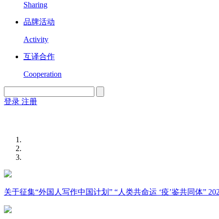
Sharing
品牌活动
Activity
互译合作
Cooperation
登录
注册
English
Version
关于征集“外国人写作中国计划” “人类共命运 ‘疫’鉴共同体” 2