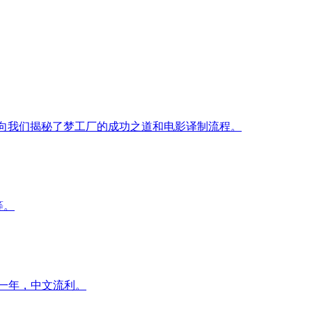
监，向我们揭秘了梦工厂的成功之道和电影译制流程。
等。
流一年，中文流利。