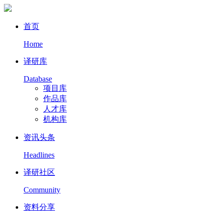
首页
Home
译研库
Database
项目库
作品库
人才库
机构库
资讯头条
Headlines
译研社区
Community
资料分享