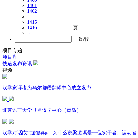
1401
1402
...
1415
页
1416
»
跳转
项目专题
项目库
快速发布资讯
视频
汉学家译者为乌尔都语翻译中心成立发声
北京语言大学世界汉学中心（青岛）
汉学对话|艾恺的解读：为什么说梁漱溟是一位实干者、运动者