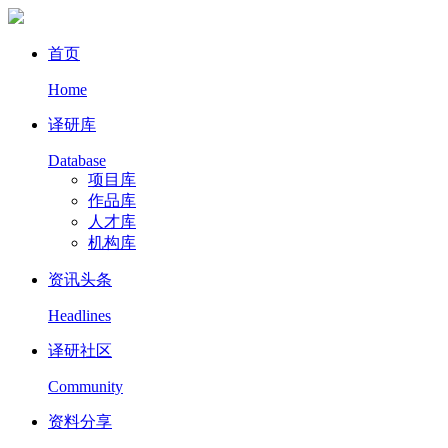
首页
Home
译研库
Database
项目库
作品库
人才库
机构库
资讯头条
Headlines
译研社区
Community
资料分享