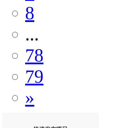
8
...
78
79
»