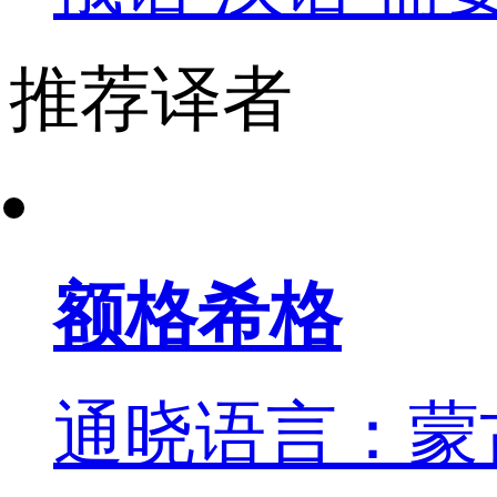
推荐译者
额格希格
通晓语言：蒙