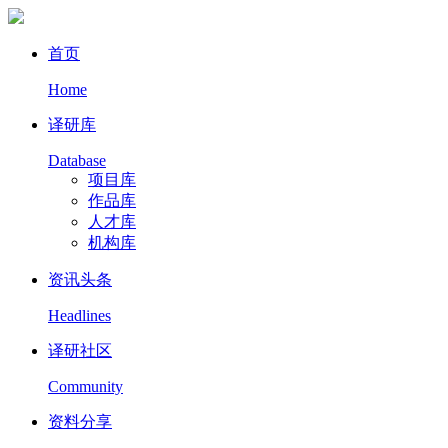
首页
Home
译研库
Database
项目库
作品库
人才库
机构库
资讯头条
Headlines
译研社区
Community
资料分享