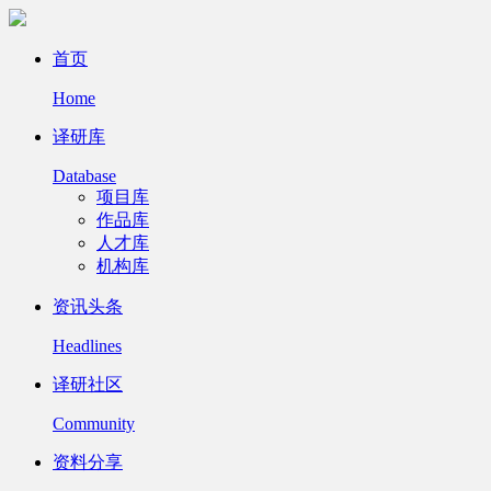
首页
Home
译研库
Database
项目库
作品库
人才库
机构库
资讯头条
Headlines
译研社区
Community
资料分享