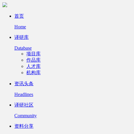
首页
Home
译研库
Database
项目库
作品库
人才库
机构库
资讯头条
Headlines
译研社区
Community
资料分享