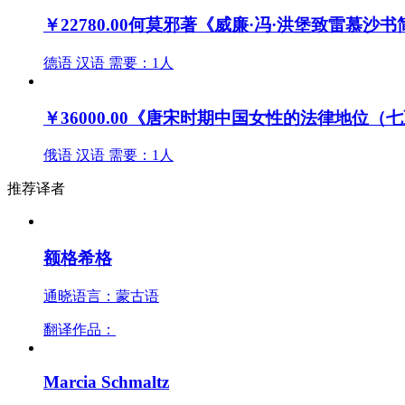
￥22780.00
何莫邪著《威廉·冯·洪堡致雷慕沙
德语
汉语
需要：1人
￥36000.00
《唐宋时期中国女性的法律地位（七
俄语
汉语
需要：1人
推荐译者
额格希格
通晓语言：蒙古语
翻译作品：
Marcia Schmaltz