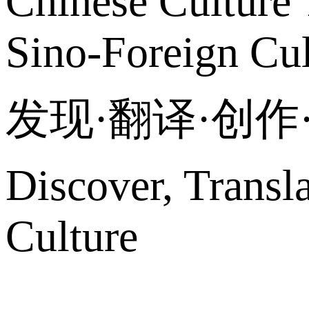
Chinese Culture 
Sino-Foreign Cul
发现·翻译·创
Discover, Transl
Culture
网站地图