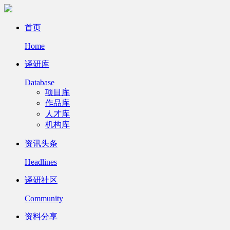
首页
Home
译研库
Database
项目库
作品库
人才库
机构库
资讯头条
Headlines
译研社区
Community
资料分享