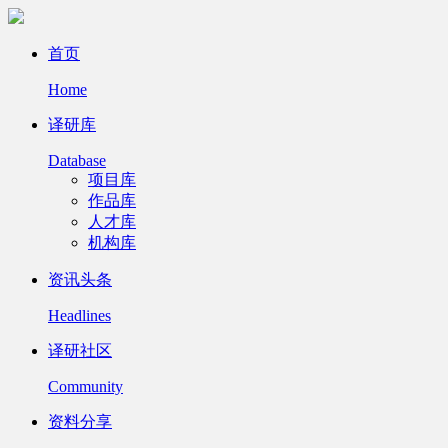
首页
Home
译研库
Database
项目库
作品库
人才库
机构库
资讯头条
Headlines
译研社区
Community
资料分享