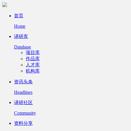
首页
Home
译研库
Database
项目库
作品库
人才库
机构库
资讯头条
Headlines
译研社区
Community
资料分享