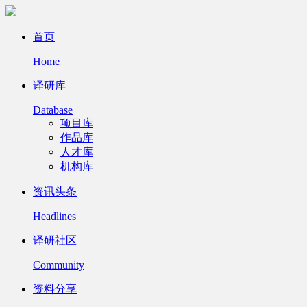
首页
Home
译研库
Database
项目库
作品库
人才库
机构库
资讯头条
Headlines
译研社区
Community
资料分享