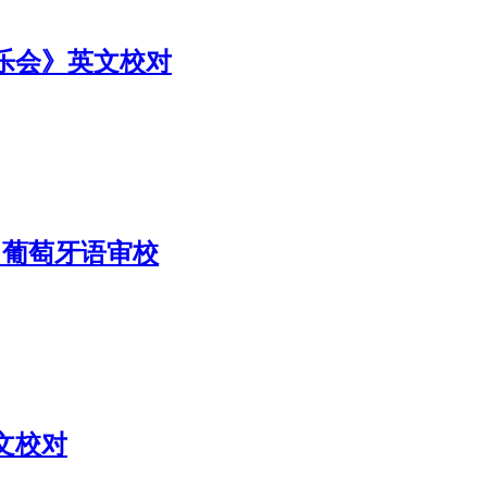
乐会》英文校对
》葡萄牙语审校
文校对