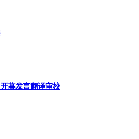
译
》开幕发言翻译审校