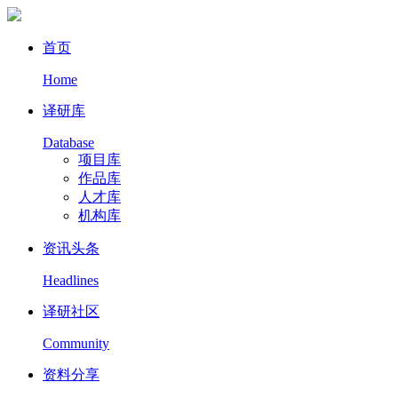
首页
Home
译研库
Database
项目库
作品库
人才库
机构库
资讯头条
Headlines
译研社区
Community
资料分享