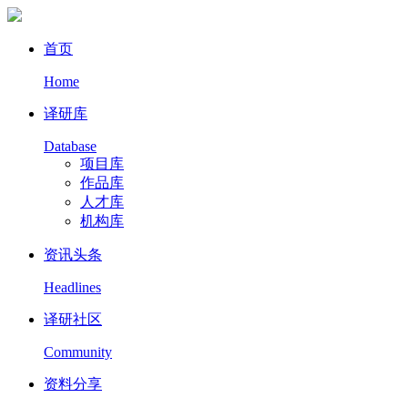
首页
Home
译研库
Database
项目库
作品库
人才库
机构库
资讯头条
Headlines
译研社区
Community
资料分享