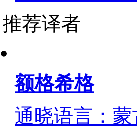
推荐译者
额格希格
通晓语言：蒙