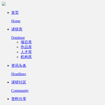
首页
Home
译研库
Database
项目库
作品库
人才库
机构库
资讯头条
Headlines
译研社区
Community
资料分享