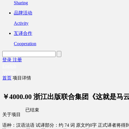
Sharing
品牌活动
Activity
互译合作
Cooperation
登录
注册
English
Version
首页
项目详情
￥4000.00
浙江出版联合集团《这就是马
已结束
关于项目
语种：汉语
法语
试译部分：约 74 词
原文约0字
正式译者将得到 