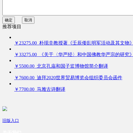
确定
取消
推荐项目
￥23275.00 朴现圭教授著《壬辰倭乱明军活动及其文物
￥33275.00 《关于〈华严经〉和中国佛教华严宗的研究
￥5500.00 北京孔庙和国子监博物馆简介翻译
￥7600.00 迪拜2020世界贸易博览会组织委员会函件
￥7700.00 马雅古诗翻译
旧版入口
关于我们