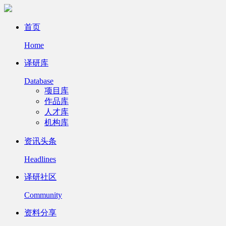
首页
Home
译研库
Database
项目库
作品库
人才库
机构库
资讯头条
Headlines
译研社区
Community
资料分享