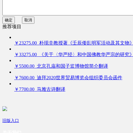
确定
取消
推荐项目
￥23275.00 朴现圭教授著《壬辰倭乱明军活动及其文物
￥33275.00 《关于〈华严经〉和中国佛教华严宗的研究
￥5500.00 北京孔庙和国子监博物馆简介翻译
￥7600.00 迪拜2020世界贸易博览会组织委员会函件
￥7700.00 马雅古诗翻译
旧版入口
关于我们