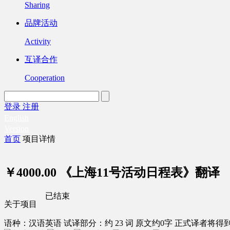
Sharing
品牌活动
Activity
互译合作
Cooperation
登录
注册
English
Version
首页
项目详情
￥4000.00
《上海11号活动日程表》翻译
已结束
关于项目
语种：汉语
英语
试译部分：约 23 词
原文约0字
正式译者将得到 