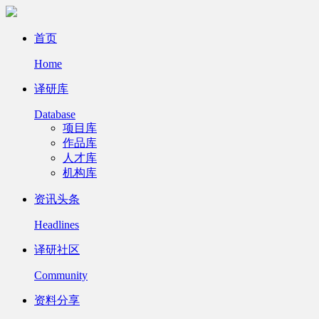
首页
Home
译研库
Database
项目库
作品库
人才库
机构库
资讯头条
Headlines
译研社区
Community
资料分享