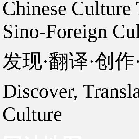
Chinese Culture 
Sino-Foreign Cul
发现·翻译·创
Discover, Transl
Culture