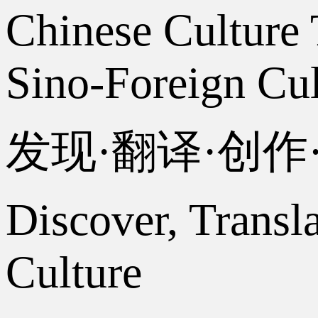
Chinese Culture 
Sino-Foreign Cul
发现·翻译·创
Discover, Transl
Culture