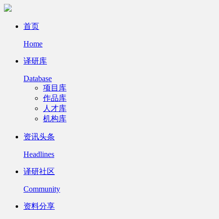
首页
Home
译研库
Database
项目库
作品库
人才库
机构库
资讯头条
Headlines
译研社区
Community
资料分享