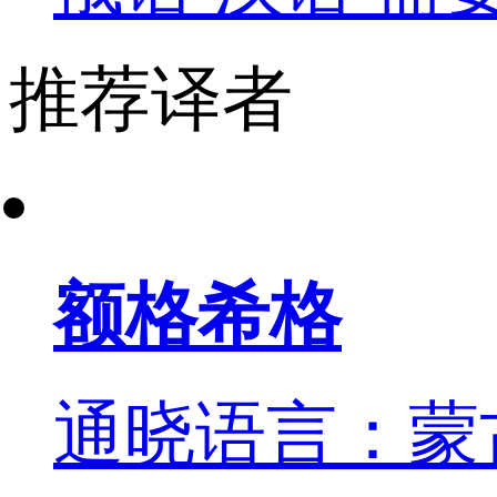
推荐译者
额格希格
通晓语言：蒙