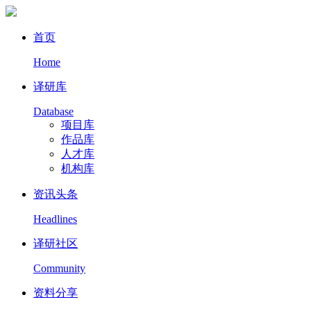
首页
Home
译研库
Database
项目库
作品库
人才库
机构库
资讯头条
Headlines
译研社区
Community
资料分享