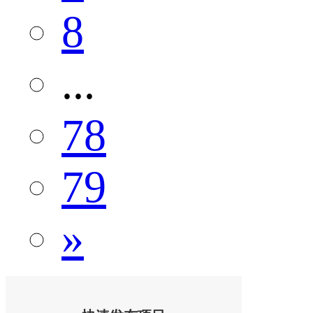
8
...
78
79
»