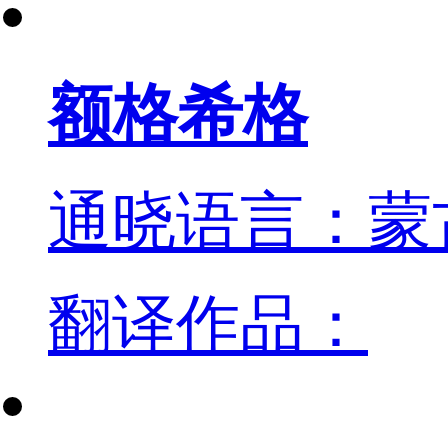
额格希格
通晓语言：蒙
翻译作品：