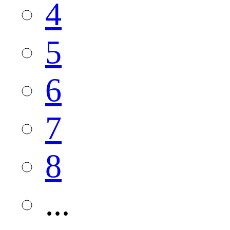
4
5
6
7
8
...