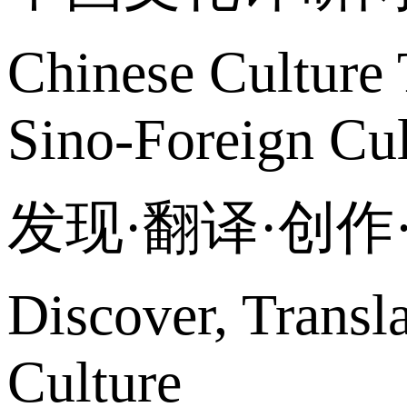
Chinese Culture 
Sino-Foreign Cul
发现·翻译·创
Discover, Transl
Culture