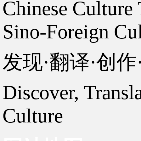
Chinese Culture 
Sino-Foreign Cul
发现·翻译·创
Discover, Transl
Culture