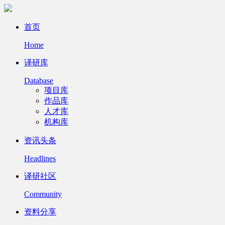
首页
Home
译研库
Database
项目库
作品库
人才库
机构库
资讯头条
Headlines
译研社区
Community
资料分享