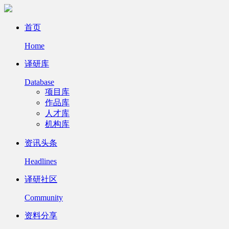
首页
Home
译研库
Database
项目库
作品库
人才库
机构库
资讯头条
Headlines
译研社区
Community
资料分享