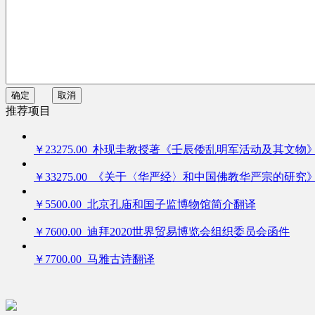
确定
取消
推荐项目
￥23275.00 朴现圭教授著《壬辰倭乱明军活动及其文物
￥33275.00 《关于〈华严经〉和中国佛教华严宗的研究
￥5500.00 北京孔庙和国子监博物馆简介翻译
￥7600.00 迪拜2020世界贸易博览会组织委员会函件
￥7700.00 马雅古诗翻译