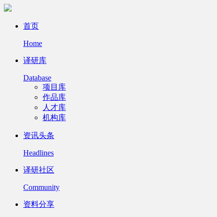
首页
Home
译研库
Database
项目库
作品库
人才库
机构库
资讯头条
Headlines
译研社区
Community
资料分享