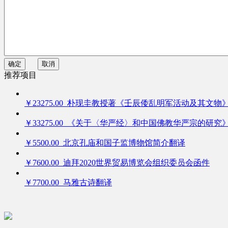
确定
取消
推荐项目
￥23275.00 朴现圭教授著《壬辰倭乱明军活动及其文物
￥33275.00 《关于〈华严经〉和中国佛教华严宗的研究
￥5500.00 北京孔庙和国子监博物馆简介翻译
￥7600.00 迪拜2020世界贸易博览会组织委员会函件
￥7700.00 马雅古诗翻译