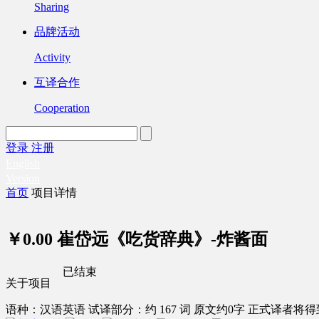
Sharing
品牌活动
Activity
互译合作
Cooperation
登录
注册
English
Version
首页
项目详情
￥0.00
崔岱远《吃货辞典》-炸酱面
已结束
关于项目
语种：汉语
英语
试译部分：约 167 词
原文约0字
正式译者将得到