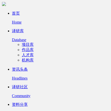
首页
Home
译研库
Database
项目库
作品库
人才库
机构库
资讯头条
Headlines
译研社区
Community
资料分享