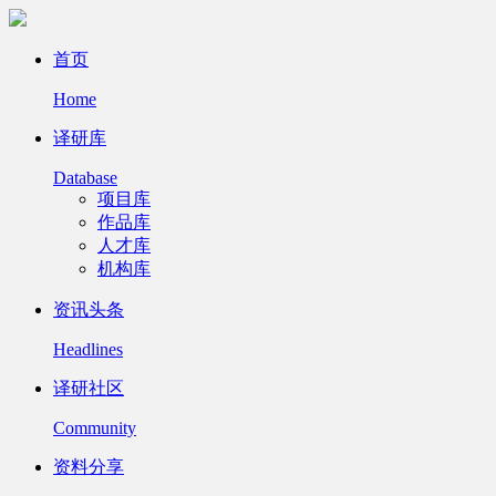
首页
Home
译研库
Database
项目库
作品库
人才库
机构库
资讯头条
Headlines
译研社区
Community
资料分享