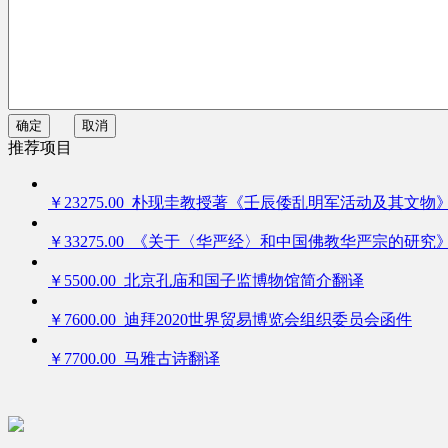
确定
取消
推荐项目
￥23275.00 朴现圭教授著《壬辰倭乱明军活动及其文物
￥33275.00 《关于〈华严经〉和中国佛教华严宗的研究
￥5500.00 北京孔庙和国子监博物馆简介翻译
￥7600.00 迪拜2020世界贸易博览会组织委员会函件
￥7700.00 马雅古诗翻译