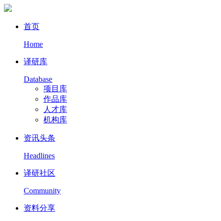
首页
Home
译研库
Database
项目库
作品库
人才库
机构库
资讯头条
Headlines
译研社区
Community
资料分享