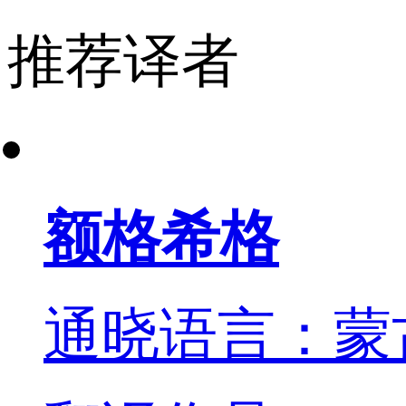
推荐译者
额格希格
通晓语言：蒙