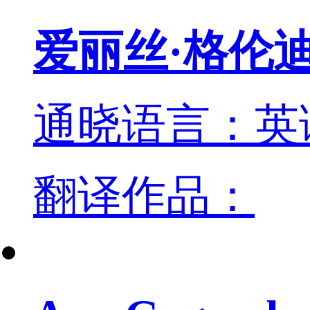
爱丽丝·格伦
通晓语言：英
翻译作品：