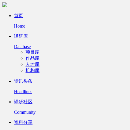
首页
Home
译研库
Database
项目库
作品库
人才库
机构库
资讯头条
Headlines
译研社区
Community
资料分享