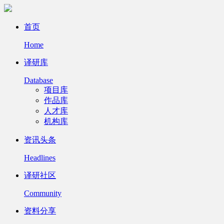
首页
Home
译研库
Database
项目库
作品库
人才库
机构库
资讯头条
Headlines
译研社区
Community
资料分享