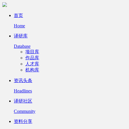
首页
Home
译研库
Database
项目库
作品库
人才库
机构库
资讯头条
Headlines
译研社区
Community
资料分享