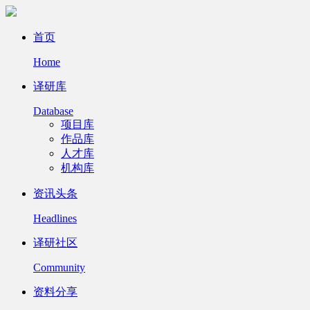
首页
Home
译研库
Database
项目库
作品库
人才库
机构库
资讯头条
Headlines
译研社区
Community
资料分享