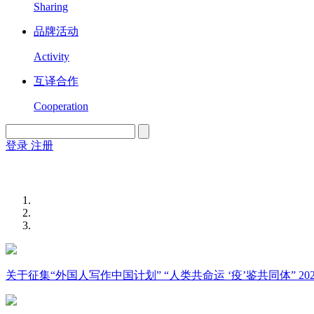
Sharing
品牌活动
Activity
互译合作
Cooperation
登录
注册
English
Version
关于征集“外国人写作中国计划” “人类共命运 ‘疫’鉴共同体” 2