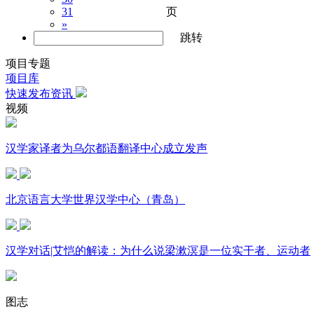
页
31
»
跳转
项目专题
项目库
快速发布资讯
视频
汉学家译者为乌尔都语翻译中心成立发声
北京语言大学世界汉学中心（青岛）
汉学对话|艾恺的解读：为什么说梁漱溟是一位实干者、运动者
图志