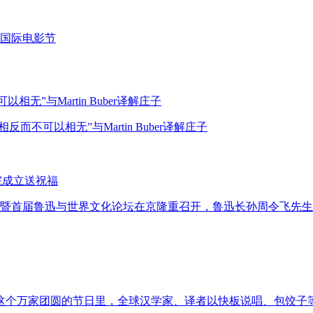
国际电影节
”与Martin Buber译解庄子
而不可以相无”与Martin Buber译解庄子
院成立送祝福
立仪式暨首届鲁迅与世界文化论坛在京隆重召开，鲁迅长孙周令飞先
在这个万家团圆的节日里，全球汉学家、译者以快板说唱、包饺