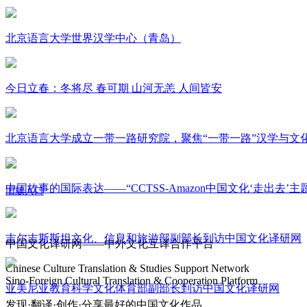
北京语言大学世界汉学中心（青岛）
今日立春：冬将尽 春可期 山河无恙 人间皆安
北京语言大学成立一带一路研究院，聚焦“一带一路”汉学与文
中国故事的国际表达——“CCTSS-Amazon中国文化‘走出去’
旧版入口
关于我们
吉尔吉斯斯坦文化、信息和旅游部副部长到访中国文化译研网
中国文化译研网——中外文化互译合作平台
Chinese Culture Translation & Studies Support Network
Sino-Foreign Cultural Translation & Cooperation Platform
亚美尼亚教育科学文化体育部副部长到访中国文化译研网
发现·翻译·创作·分享最好的中国文化作品