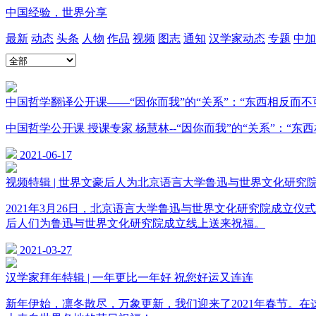
中国经验，世界分享
最新
动态
头条
人物
作品
视频
图志
通知
汉学家动态
专题
中加
中国哲学翻译公开课——“因你而我”的“关系”：“东西相反而不可以相无
中国哲学公开课 授课专家 杨慧林--“因你而我”的“关系”：“东西相反
2021-06-17
视频特辑 | 世界文豪后人为北京语言大学鲁迅与世界文化研究
2021年3月26日，北京语言大学鲁迅与世界文化研究院成
后人们为鲁迅与世界文化研究院成立线上送来祝福。
2021-03-27
汉学家拜年特辑 | 一年更比一年好 祝您好运又连连
新年伊始，凛冬散尽，万象更新，我们迎来了2021年春节。