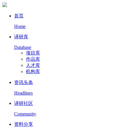
首页
Home
译研库
Database
项目库
作品库
人才库
机构库
资讯头条
Headlines
译研社区
Community
资料分享