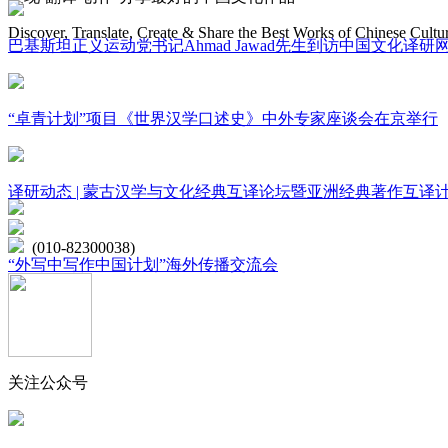
Discover, Translate, Create & Share the Best Works of Chinese Cultu
巴基斯坦正义运动党书记Ahmad Jawad先生到访中国文化译研
网站地图
“卓青计划”项目《世界汉学口述史》中外专家座谈会在京举行
微博
联系我们
译研动态 | 蒙古汉学与文化经典互译论坛暨亚洲经典著作互译
北京市海淀区学院路15号综合楼A座6层
(010-82300038)
“外写中写作中国计划”海外传播交流会
关注公众号