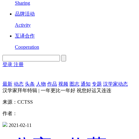
Sharing
品牌活动
Activity
互译合作
Cooperation
登录
注册
English
Version
最新
动态
头条
人物
作品
视频
图志
通知
专题
汉学家动态
汉学家拜年特辑 | 一年更比一年好 祝您好运又连连
来源：CCTSS
作者：
2021-02-11