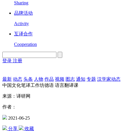
Sharing
品牌活动
Activity
互译合作
Cooperation
登录
注册
English
Version
最新
动态
头条
人物
作品
视频
图志
通知
专题
汉学家动态
中国文化笔译工作坊德语 语言翻译课
来源：译研网
作者：
2021-06-25
分享
收藏