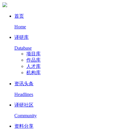
首页
Home
译研库
Database
项目库
作品库
人才库
机构库
资讯头条
Headlines
译研社区
Community
资料分享