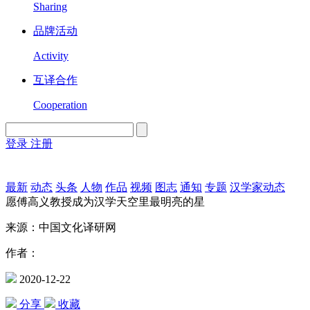
Sharing
品牌活动
Activity
互译合作
Cooperation
登录
注册
English
Version
最新
动态
头条
人物
作品
视频
图志
通知
专题
汉学家动态
愿傅高义教授成为汉学天空里最明亮的星
来源：中国文化译研网
作者：
2020-12-22
分享
收藏