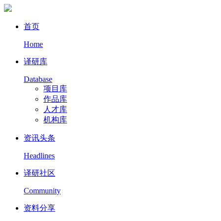
首页
Home
译研库
Database
项目库
作品库
人才库
机构库
资讯头条
Headlines
译研社区
Community
资料分享