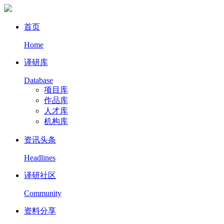
首页
Home
译研库
Database
项目库
作品库
人才库
机构库
资讯头条
Headlines
译研社区
Community
资料分享