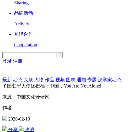
Sharing
品牌活动
Activity
互译合作
Cooperation
登录
注册
English
Version
最新
动态
头条
人物
作品
视频
图志
通知
专题
汉学家动态
多国驻华大使送祝福：中国，You Are Not Alone!
来源：中国文化译研网
作者：
2020-02-10
分享
收藏