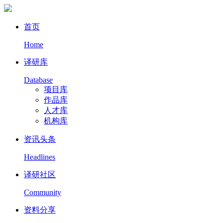
首页
Home
译研库
Database
项目库
作品库
人才库
机构库
资讯头条
Headlines
译研社区
Community
资料分享