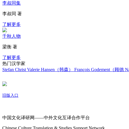
李叔同集
李叔同 著
了解更多
千秋人物
梁衡 著
了解更多
热门汉学家
Stefan Christ
Valerie Hansen（韩森）
François Godement（顾德
Na
旧版入口
关于我们
中国文化译研网——中外文化互译合作平台
Chinese Culture Translation & Studies Support Network