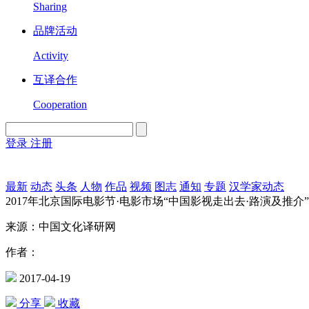
Sharing
品牌活动
Activity
互译合作
Cooperation
登录
注册
English
Version
最新
动态
头条
人物
作品
视频
图志
通知
专题
汉学家动态
2017年北京国际电影节·电影市场“中国影视走出去·路演及推介
来源：中国文化译研网
作者：
2017-04-19
分享
收藏