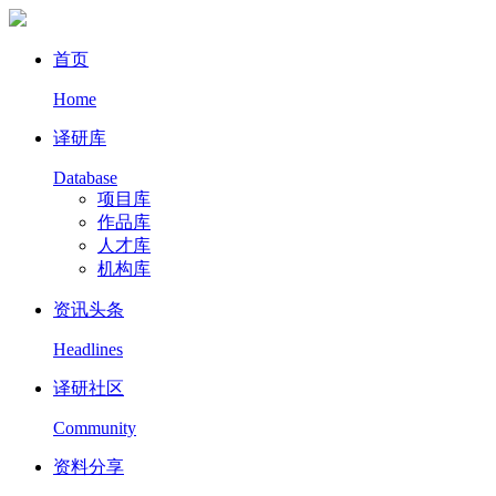
首页
Home
译研库
Database
项目库
作品库
人才库
机构库
资讯头条
Headlines
译研社区
Community
资料分享