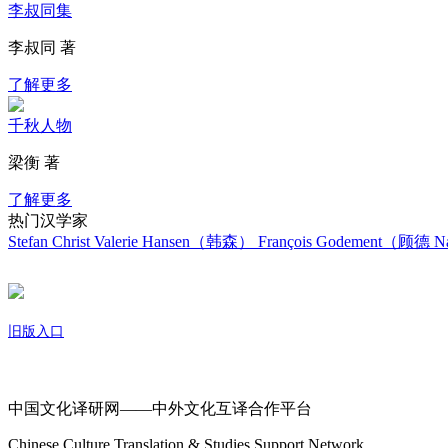
李叔同集
李叔同 著
了解更多
千秋人物
梁衡 著
了解更多
热门汉学家
Stefan Christ
Valerie Hansen（韩森）
François Godement（顾德
Na
旧版入口
关于我们
中国文化译研网——中外文化互译合作平台
Chinese Culture Translation & Studies Support Network